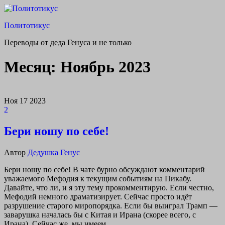
Перейти
к
Политотикус
содержимому
Переводы от деда Генуса и не только
Месяц:
Ноябрь 2023
Ноя
17
2023
2
Бери ношу по себе!
Автор
Дедушка Генус
Бери ношу по себе! В чате бурно обсуждают комментарий
уважаемого Мефодия к текущим событиям на Пикабу.
Давайте, что ли, и я эту тему прокомментирую. Если честно,
Мефодий немного драматизирует. Сейчас просто идёт
разрушение старого миропорядка. Если бы выиграл Трамп —
заварушка началась бы с Китая и Ирана (скорее всего, с
Ирана). Сейчас же, мы имеем…